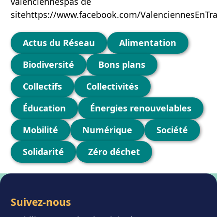
valenciennespas de
sitehttps://www.facebook.com/ValenciennesEnTra
Catégories
Actus du Réseau
Alimentation
Biodiversité
Bons plans
Collectifs
Collectivités
Éducation
Énergies renouvelables
Mobilité
Numérique
Société
Solidarité
Zéro déchet
Suivez-nous