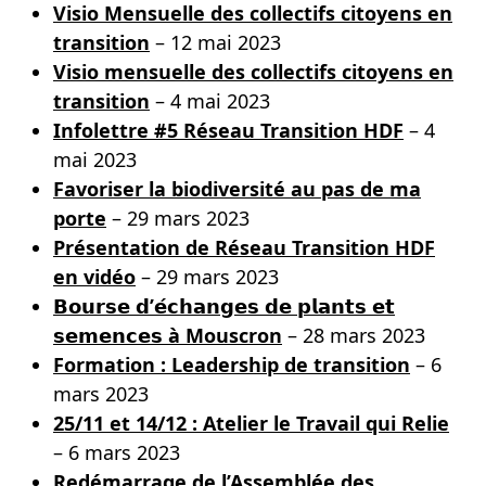
Visio Mensuelle des collectifs citoyens en
transition
– 12 mai 2023
Visio mensuelle des collectifs citoyens en
transition
– 4 mai 2023
Infolettre #5 Réseau Transition HDF
– 4
mai 2023
Favoriser la biodiversité au pas de ma
porte
– 29 mars 2023
Présentation de Réseau Transition HDF
en vidéo
– 29 mars 2023
𝗕𝗼𝘂𝗿𝘀𝗲 𝗱’𝗲́𝗰𝗵𝗮𝗻𝗴𝗲𝘀 𝗱𝗲 𝗽𝗹𝗮𝗻𝘁𝘀 𝗲𝘁
𝘀𝗲𝗺𝗲𝗻𝗰𝗲𝘀 à Mouscron
– 28 mars 2023
Formation : Leadership de transition
– 6
mars 2023
25/11 et 14/12 : Atelier le Travail qui Relie
– 6 mars 2023
Redémarrage de l’Assemblée des