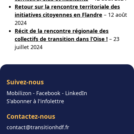
Retour sur la rencontre territoriale des
initiatives citoyennes en Flandre
– 12 août
2024
Récit de la rencontre régionale des
collectifs de transition dans l’Oise !
– 23
juillet 2024
Suivez-nous
Mobilizon
- F
acebook
-
LinkedIn
S'abonner à l'infolettre
Contactez-nous
contact@transitionhdf.fr