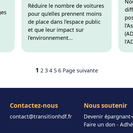
Nou
Réduire le nombre de voitures
dif
ges
pour qu’elles prennent moins
pos
de place dans l’espace public
l’A
et que leur impact sur
(AD
l’environnement…
l’
Page
Page
Page
Page
Page
Page
blications
1
2
3
4
5
6
Page suivante
Contactez-nous
Nous soutenir
contact@transitionhdf.fr
Devenir épargnant
⸱
Faire un don
-
Adhé