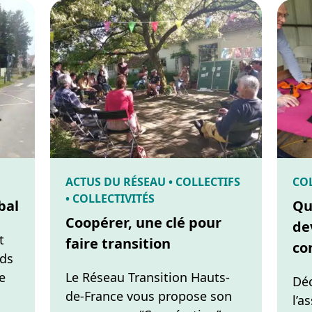
ACTUS DU RÉSEAU • COLLECTIFS
COL
• COLLECTIVITÉS
bal
Qu
Coopérer, une clé pour
de
t
faire transition
co
nds
e
Le Réseau Transition Hauts-
Déc
de-France vous propose son
l’a