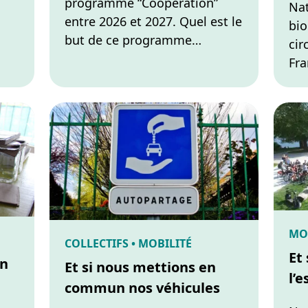
programme “Coopération”
Nat
entre 2026 et 2027. Quel est le
bio
but de ce programme…
cir
Fra
MO
COLLECTIFS • MOBILITÉ
Et
en
Et si nous mettions en
l’
commun nos véhicules