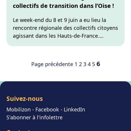
collectifs de transition dans l’Oise !
Le week-end du 8 et 9 juin a eu lieu la
rencontre régionale des collectifs citoyens
agissant dans les Hauts-de-France.…
Pagination des publications
Page
Page
Page
Page
Page
Page
6
Page précédente
1
2
3
4
5
Suivez-nous
Mobilizon
- F
acebook
-
LinkedIn
S'abonner à l'infolettre