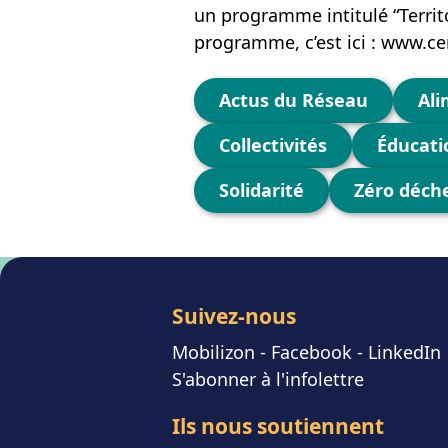
un programme intitulé “Territoi
programme, c’est ici : www.ce
Catégories
Actus du Réseau
Ali
Collectivités
Éducati
Solidarité
Zéro déch
Suivez-nous
Mobilizon
- F
acebook
-
LinkedIn
S'abonner à l'infolettre
Ils nous soutiennent