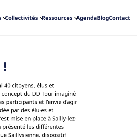
s
Collectivités
Ressources
Agenda
Blog
Contact
 !
 40 citoyens, élus et
 du concept du DD Tour imaginé
s participants et l’envie d’agir
dée par des élu·es et
st mise en place à Sailly-lez-
 présenté les différentes
ue Saillysienne, dispositif