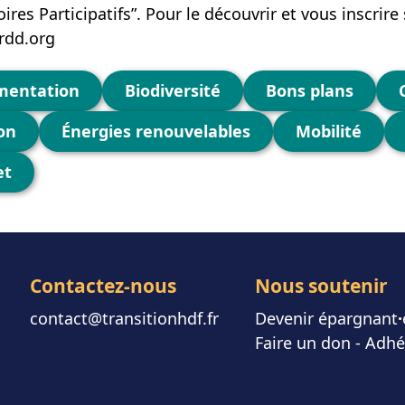
res Participatifs”. Pour le découvrir et vous inscrire s
rdd.org
mentation
Biodiversité
Bons plans
on
Énergies renouvelables
Mobilité
et
Contactez-nous
Nous soutenir
contact@transitionhdf.fr
Devenir épargnant
⸱
Faire un don
-
Adhé