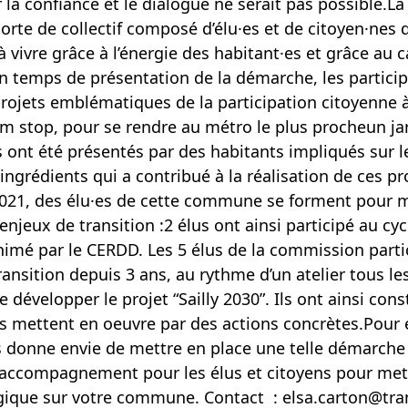
 la confiance et le dialogue ne serait pas possible.L
orte de collectif composé d’élu·es et de citoyen·nes 
ivre grâce à l’énergie des habitant·es et grâce au ca
un temps de présentation de la démarche, les partic
4 projets emblématiques de la participation citoyenne à
em stop, pour se rendre au métro le plus procheun ja
s ont été présentés par des habitants impliqués sur l
ingrédients qui a contribué à la réalisation de ces pr
 2021, des élu·es de cette commune se forment pour 
 enjeux de transition :2 élus ont ainsi participé au 
 animé par le CERDD. Les 5 élus de la commission part
nsition depuis 3 ans, au rythme d’un atelier tous les
e développer le projet “Sailly 2030”. Ils ont ainsi con
’ils mettent en oeuvre par des actions concrètes.Pour 
vous donne envie de mettre en place une telle démarc
 accompagnement pour les élus et citoyens pour me
ogique sur votre commune. Contact : elsa.carton@tra