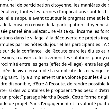
ommunal de participation citoyenne, les manières de
égulière, toutes les formes d’implications sont les 
te, elle s’appuie avant tout sur le pragmatisme et l
s de la mise en œuvre de la participation citoyenne à
lisée par Héléna Salazar.Une visite qui incarne les fo
ions dans le village, à la découverte de projets insp
ulés par les hôtes du jour et les participant·es : A S
 sur de la confiance, de l’écoute entre les élu·es et l
esoins, trouver collectivement les solutions pour y 
oximité entre les gens (effet de village), entre les g
e idée de vivre ensemble.La simplicité des échanges e
raignant, il y a simplement une volonté pour les élu·
ndre disponible, d’être à l’écoute, de rendre possible 
rter si des volontaires le proposent.“Pas besoin d’êt
e un projet” partage Martha Bozek. Cette forme d’agil
pide de projet. Sans l’engagement et la volonté politi