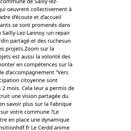
a commune de Sailly-lez-
qui oeuvrent collectivement à
dre d’écoute et d’accueil
ipants se sont promenés dans
 Sailly-Lez-Lannoy :un repair
rdin partagé et des ruchesun
es projets.Zoom sur la
ojets est aussi la volonté des
monter en compétences sur la
cycle d’accompagnement “Vers
icipation citoyenne sont
 2 mois. Cela leur a permis de
struit une vision partagée du
en savoir plus sur la Fabrique
he sur votre commune ?Le
ttre en place une dynamique
nsitionhdf.fr Le Cerdd anime