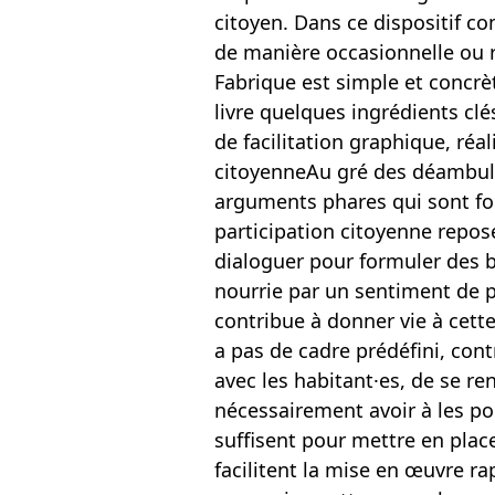
citoyen. Dans ce dispositif c
de manière occasionnelle ou r
Fabrique est simple et concrè
livre quelques ingrédients clé
de facilitation graphique, réa
citoyenneAu gré des déambulat
arguments phares qui sont form
participation citoyenne repose
dialoguer pour formuler des b
nourrie par un sentiment de pr
contribue à donner vie à cett
a pas de cadre prédéfini, cont
avec les habitant·es, de se re
nécessairement avoir à les po
suffisent pour mettre en plac
facilitent la mise en œuvre ra