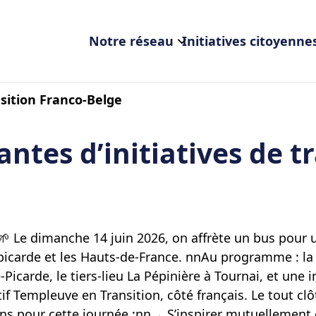
Notre réseau
Initiatives citoyenne
ansition Franco-Belge
rantes d’initiatives de t
e
🌱 Le dimanche 14 juin 2026, on affrète un bus pour u
 picarde et les Hauts-de-France. nnAu programme : la
Picarde, le tiers-lieu La Pépinière à Tournai, et un
tif Templeuve en Transition, côté français. Le tout cl
ons pour cette journée :nn→ S’inspirer mutuellement