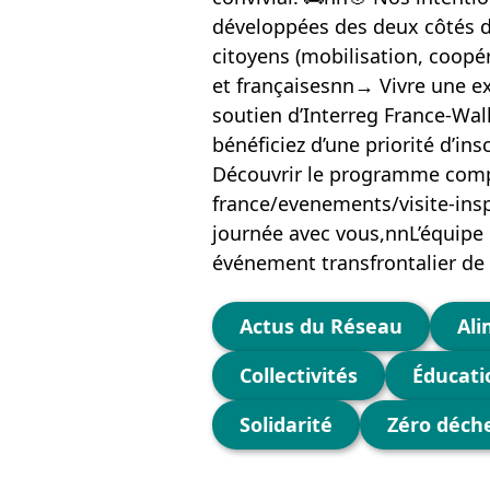
développées des deux côtés de
citoyens (mobilisation, coopé
et françaisesnn→ Vivre une ex
soutien d’Interreg France-Wa
bénéficiez d’une priorité d’in
Découvrir le programme comple
france/evenements/visite-insp
journée avec vous,nnL’équipe 
événement transfrontalier de 
Catégories
Actus du Réseau
Ali
Collectivités
Éducati
Solidarité
Zéro déch