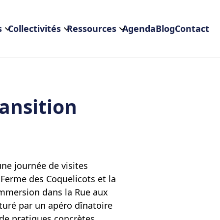
s
Collectivités
Ressources
Agenda
Blog
Contact
ransition
ne journée de visites
 Ferme des Coquelicots et la
e immersion dans la Rue aux
ôturé par un apéro dînatoire
 de pratiques concrètes