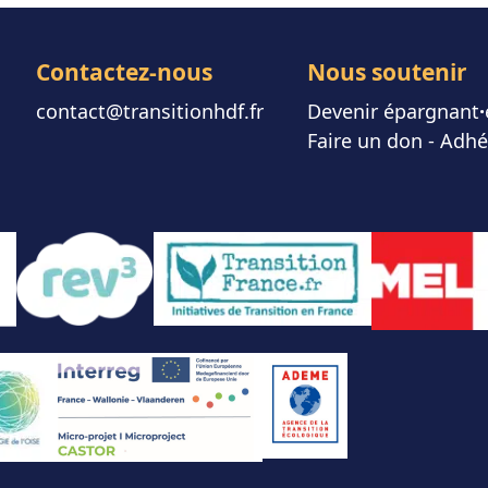
Contactez-nous
Nous soutenir
contact@transitionhdf.fr
Devenir épargnant
⸱
Faire un don
-
Adhé