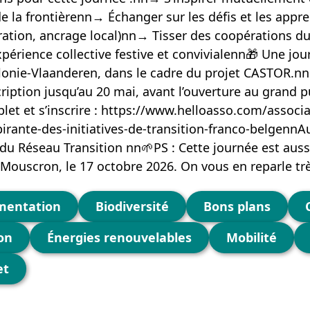
 la frontièrenn→ Échanger sur les défis et les appren
ration, ancrage local)nn→ Tisser des coopérations dur
périence collective festive et convivialenn🎁 Une jo
llonie-Vlaanderen, dans le cadre du projet CASTOR.
scription jusqu’au 20 mai, avant l’ouverture au grand 
t et s’inscrire : https://www.helloasso.com/associa
irante-des-initiatives-de-transition-franco-belgennAu
du Réseau Transition nn🌱PS : Cette journée est auss
Mouscron, le 17 octobre 2026. On vous en reparle trè
mentation
Biodiversité
Bons plans
on
Énergies renouvelables
Mobilité
et