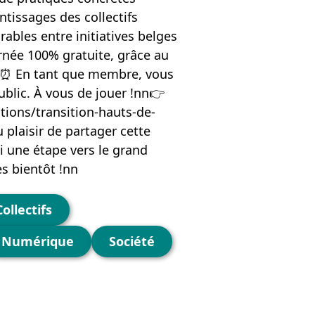
tissages des collectifs
ables entre initiatives belges
urnée 100% gratuite, grâce au
nn⏰ En tant que membre, vous
public. À vous de jouer !nn👉
tions/transition-hauts-de-
 plaisir de partager cette
i une étape vers le grand
s bientôt !nn
Collectifs
Numérique
Société