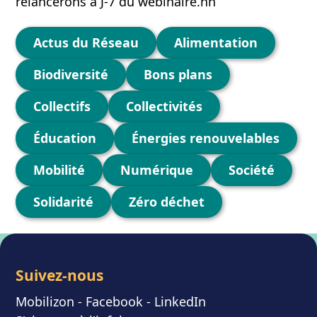
relancerons à J-7 du webinaire.nn
Catégories
Actus du Réseau
Alimentation
Biodiversité
Bons plans
Collectifs
Collectivités
Éducation
Énergies renouvelables
Mobilité
Numérique
Société
Solidarité
Zéro déchet
Suivez-nous
Mobilizon
- F
acebook
-
LinkedIn